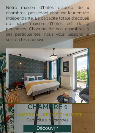
Notre maison d'hôtes dispose de 4
chambres possédant chacune leur entrée
indépendante. La capacité totale d'accueil
de notre maison d'hôtes est de 9
personnes. Chacune de nos chambres à
ses particularités, nous vous laissons le
soin de les découvrir...
CHAMBRE 1
CHAMBRE AU REZ DE CHAUSSÉE
Capacité 2 personnes
Découvrir