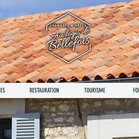
ES
RESTAURATION
TOURISME
FO