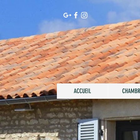
ACCUEIL
CHAMBR