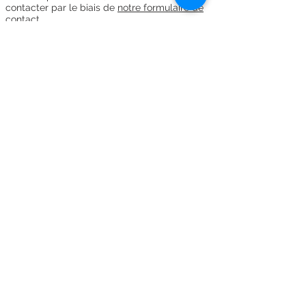
contacter par le biais de
notre formulaire de
contact
.
Au logis de Bellefois
6 rue des Douves -
86170
Neuville-de-Poitou
Tél : (+33) 06 30 23 18 54
aulogisdebellefois@hotmail.com
Conditions générales de vente
Mentions légales
-
Politique de confidentialité